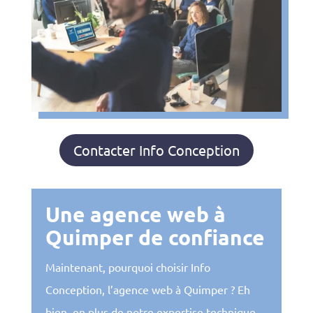
Contacter Info Conception
Une agence web à
Quimper de confiance
Maintenant, pourquoi choisir Info
Conception, l’agence web à Quimper ? Eh
bien, en plus de notre expertise technique,