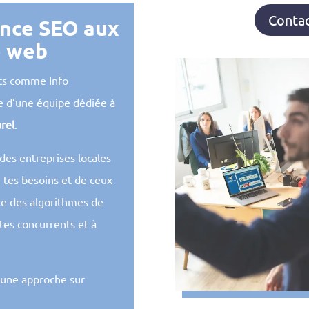
Contac
ence SEO aux
e web
ts comme Info
se d’une équipe dédiée à
rel
.
es entreprises locales
 tes besoins et de ceux
ce des algorithmes de
tes concurrents et à
s une approche sur