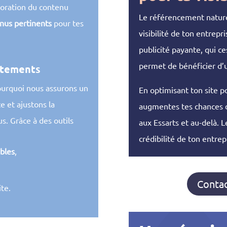
ioration du contenu
Le référencement naturel
nus pertinents
pour tes
visibilité de ton entrepr
publicité payante, qui c
permet de bénéficier d
stements
ourquoi nous assurons un
En optimisant ton site p
e et ajustons la
augmentes tes chances d’
s. Grâce à des outils
aux Essarts et au-delà. 
crédibilité de ton entrep
ibles
,
Contac
ite.