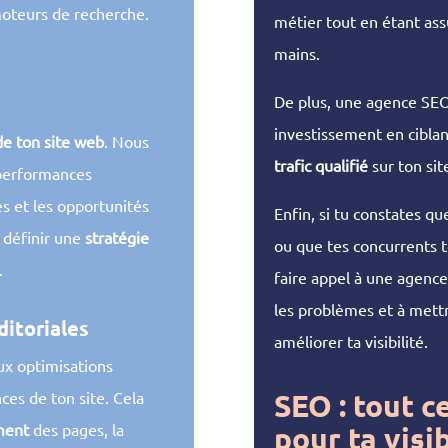
 moteurs de recherche.
métier tout en étant ass
mains.
De plus, une agence SEO
investissement en ciblan
de ton site web
. Nous
trafic qualifié
sur ton sit
 performances
es et les opportunités
Enfin, si tu constates qu
 définir une
stratégie
ou que tes concurrents t
.
faire appel à une agence
les problèmes et à mettr
ditoriales
améliorer ta visibilité.
aux optimisations
SEO : tout c
ces de ton site. Cela
ment
des pages, la
pour ta visi