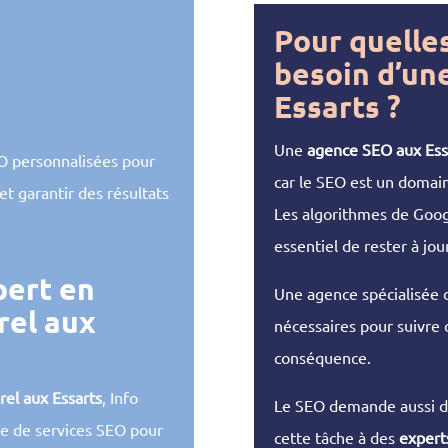
Pour quelles
besoin d’un
Essarts ?
Une
agence SEO aux Ess
O personnalisées pour
car le SEO est un domai
t garantir des résultats
Les algorithmes de Googl
essentiel de rester à jo
pert en
Une agence spécialisée d
rel aux
nécessaires pour suivre c
conséquence.
el aux Essarts
, Info
Le SEO demande aussi du
 de services SEO pour
cette tâche à des
expert