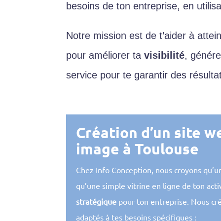
besoins de ton entreprise, en utili
Notre mission est de t’aider à attei
pour améliorer ta
visibilité
, génér
service pour te garantir des résulta
Création d’un site w
image à Toulouse
Chez Info Conception, nous croyons qu’un
qu’une simple vitrine en ligne de ton activ
stratégique
pour ton entreprise. Nous cr
adaptés à tes besoins spécifiques :