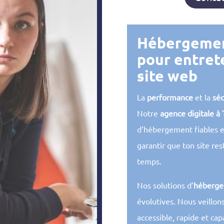
Hébergemen
pour entrete
site web
La
performance
et la
séc
Notre
agence digitale à
d’hébergement fiables e
garantir que ton site res
temps.
Nos solutions d’
héberg
évolutives. Nous veillons
accessible, rapide et cap