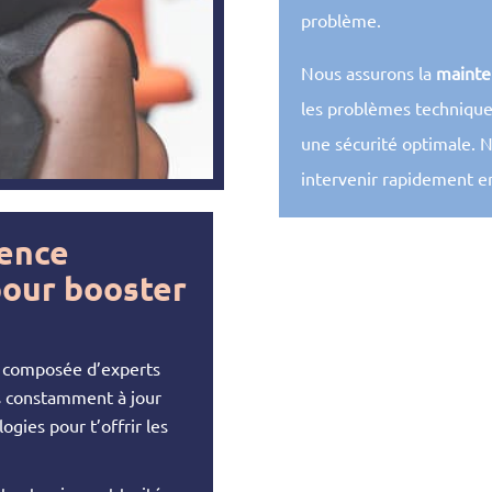
problème.
Nous assurons la
mainte
les problèmes techniques
une sécurité optimale. N
intervenir rapidement en
gence
pour booster
st composée d’experts
s constamment à jour
ogies pour t’offrir les