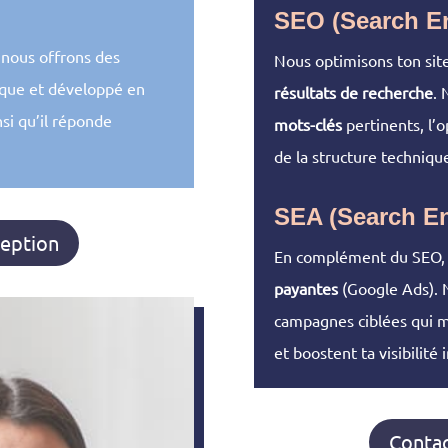
SEO (Search En
 nous offrons des
Nous optimisons ton site
ique et développé en
résultats de recherche
. 
nsi qu’il réponde
mots-clés
pertinents, l’o
de la structure technique
SEA (Search En
ception
En complément du SEO, 
payantes
(Google Ads). 
campagnes ciblées qui m
et boostent ta visibilité
Contac