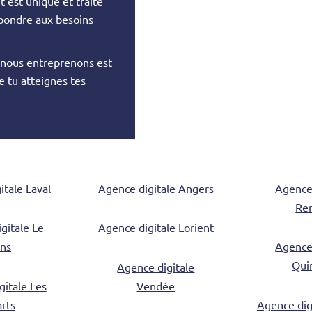
 est unique et traité
épondre aux besoins
e nous entreprenons est
 tu atteignes tes
itale Laval
Agence digitale Angers
Agence 
Re
gitale Le
Agence digitale Lorient
ns
Agence 
Qui
Agence digitale
gitale Les
Vendée
arts
Agence dig