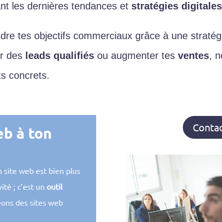
sant les dernières tendances et
stratégies digitale
ndre tes objectifs commerciaux grâce à une stratégi
er des
leads qualifiés
ou augmenter tes
ventes
, 
ts concrets.
Contac
eb à ton
 site web est bien plus
ité ; c’est un
outil
éons des sites web