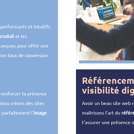
erformants et intuitifs
produit
et les
 conçues pour offrir une
 ton taux de conversion
Référencem
visibilité d
r renforcer ta présence
Avoir un beau site web ne 
 Nous créons des sites
maîtrisons l’art du
référ
t parfaitement l’
image
t’assurer une présence 