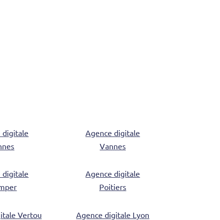
digitale
Agence digitale
nnes
Vannes
digitale
Agence digitale
mper
Poitiers
itale Vertou
Agence digitale Lyon