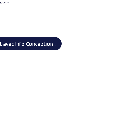
page.
t avec Info Conception !