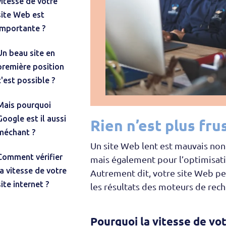
vitesse de votre
site Web est
importante ?
Un beau site en
première position
c'est possible ?
Mais pourquoi
Google est il aussi
Rien n’est plus fru
méchant ?
Un site Web lent est mauvais non 
Comment vérifier
mais également pour l’optimisat
la vitesse de votre
Autrement dit, votre site Web pe
site internet ?
les résultats des moteurs de rech
Pourquoi la vitesse de vo