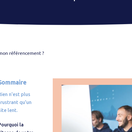
r mon référencement ?
Sommaire
Rien n'est plus
frustrant qu'un
site lent.
Pourquoi la