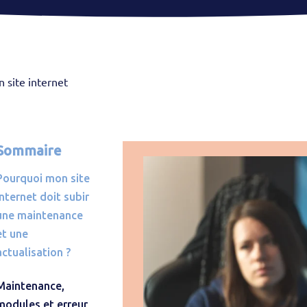
n site internet
Sommaire
Pourquoi mon site
internet doit subir
une maintenance
et une
actualisation ?
Maintenance,
modules et erreur