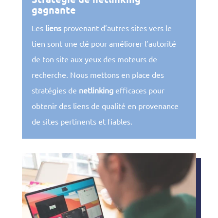
gagnante
Les
liens
provenant d’autres sites vers le
tien sont une clé pour améliorer l’autorité
de ton site aux yeux des moteurs de
recherche. Nous mettons en place des
stratégies de
netlinking
efficaces pour
obtenir des liens de qualité en provenance
de sites pertinents et fiables.