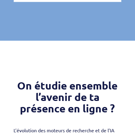
Un site peut être considéré comme "IA-
friendly" lorsqu’il est facile à comprendre, à
analyser et à exploiter par les modèles d’IA.
Pour le savoir, plusieurs signaux peuvent
t’orienter : des contenus clairs, une
structure logique, des pages qui répondent
précisément aux questions des utilisateurs
et des informations faciles à identifier sur
ton
site web
.
On étudie ensemble
l’avenir de ta
présence en ligne ?
L’évolution des moteurs de recherche et de l’IA